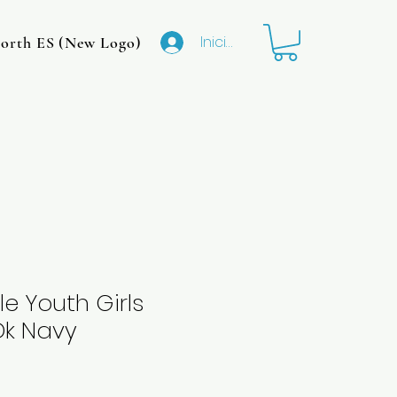
Iniciar sesión
rth ES (New Logo)
CMIT North MS (Original Logo
e Youth Girls
 Dk Navy