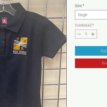
Size
*
Elegir
Cantidad
*
Agr
Re