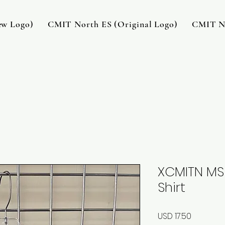
w Logo)
CMIT North ES (Original Logo)
CMIT No
XCMITN MS
Shirt
Precio
USD 17.50