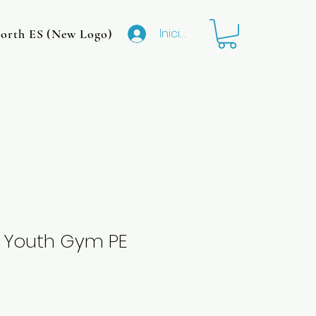
Iniciar sesión
rth ES (New Logo)
CMIT North MS (Original Logo
 Youth Gym PE