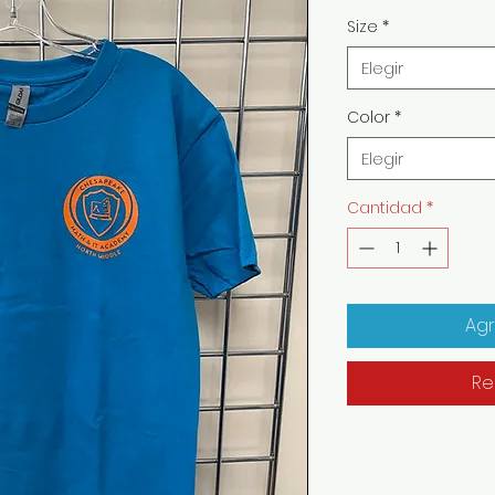
Size
*
Elegir
Color
*
Elegir
Cantidad
*
Agr
Re